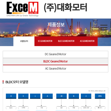
(주)대화모터
제품정보
DAEHWA E/M CO.,LTD.
모델명 규칙
DC GEARED MOTOR
BLDC GEARED MOTOR
AC GEARED MOTOR
DC Geared Motor
BLDC Geared Motor
AC Geared Motor
BLDC모터 모델명