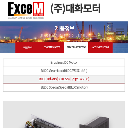
(주)대화모터
제품정보
DAEHWA E/M CO.,LTD.
모델명 규칙
DC GEARED MOTOR
BLDC GEARED MOTOR
AC GEARED MOTOR
Brushless DC Motor
BLDC GearHead(BLDC 전용감속기)
BLDC Drivers(BLDC모터 구동드라이버)
BLDC Special(Special BLDC motor)