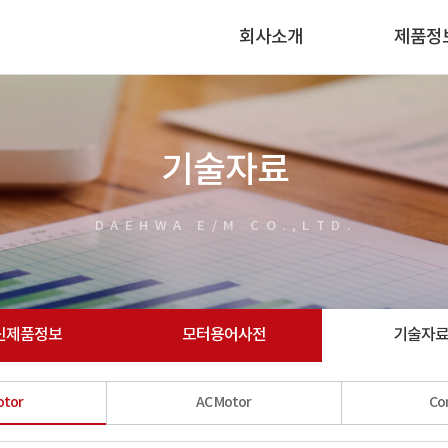
회사소개
제품정
기술자료
DAEHWA E/M CO.,LTD.
신제품정보
모터용어사전
기술자
otor
AC Motor
Con