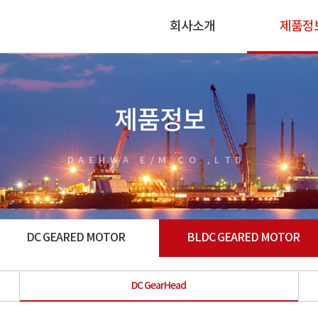
회사소개
제품정
제품정보
DAEHWA E/M CO.,LTD.
DC GEARED MOTOR
BLDC GEARED MOTOR
DC GearHead