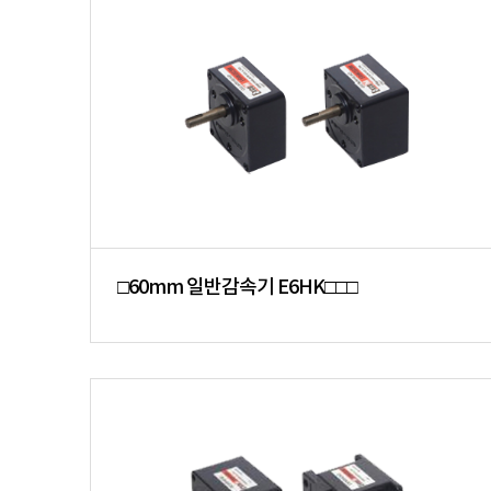
□60mm 일반감속기 E6HK□□□