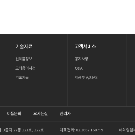
기술자료
고객서비스
신제품정보
공지사항
모터용어사전
Q&A
기술자료
제품 및 A/S 문의
제품문의
오시는길
관리자
블럭 27동 121호, 122호
대표전화: 02.3667.1607~9
해외영업부: 