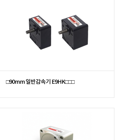
□90mm 일반감속기 E9HK□□□