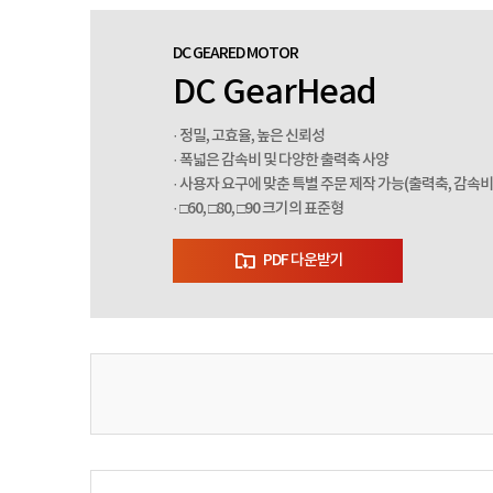
DC GEARED MOTOR
DC GearHead
· 정밀, 고효율, 높은 신뢰성
· 폭넓은 감속비 및 다양한 출력축 사양
· 사용자 요구에 맞춘 특별 주문 제작 가능(출력축, 감속비
· □60, □80, □90 크기의 표준형
PDF 다운받기