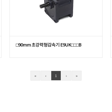
□90mm 초강력형감속기 E9UK□□□B
«
‹
1
›
»