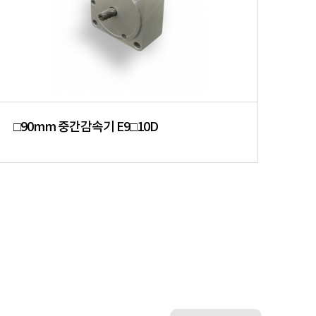
□90mm 중간감속기 E9□10D