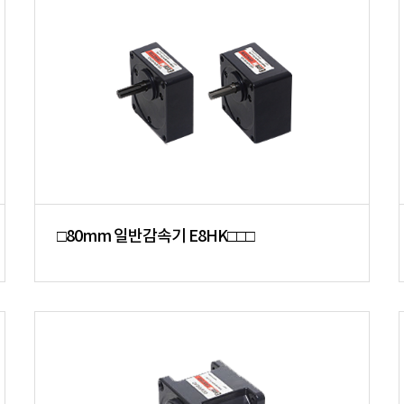
□80mm 일반감속기 E8HK□□□