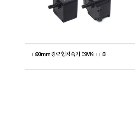
□90mm 강력형감속기 E9VK□□□B